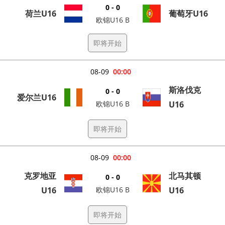
0 - 0
荷兰U16
葡萄牙U16
欧锦U16 B
即将开始
08-09
00:00
斯洛伐克
0 - 0
爱尔兰U16
欧锦U16 B
U16
即将开始
08-09
00:00
克罗地亚
北马其顿
0 - 0
U16
欧锦U16 B
U16
即将开始