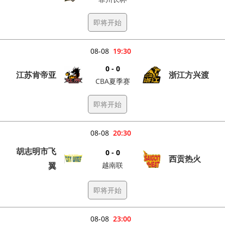
即将开始
08-08
19:30
0 - 0
江苏肯帝亚
浙江方兴渡
CBA夏季赛
即将开始
08-08
20:30
胡志明市飞
0 - 0
西贡热火
翼
越南联
即将开始
08-08
23:00