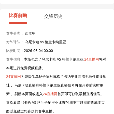
比赛前瞻
交锋历史
赛事分类：
西篮甲
对阵球队：
乌尼卡哈 vs 格兰卡纳里亚
比赛时间：
2026-06-04 00:00
赛事信息：
本场包含了乌尼卡哈 VS 格兰卡纳里亚,
24直播网
将对
本场进行免费视频直播。
24直播网
为您提供乌尼卡哈对阵格兰卡纳里亚高清无插件直播地
址， 乌尼卡哈直播和格兰卡纳里亚直播信号将在开赛前实时更
新， 刷新本页面或进入
24直播网
首页即可获取最新直播信号。
喜欢看乌尼卡哈 VS 格兰卡纳里亚比赛的朋友可以提前收藏本页
面以免错过您喜欢的赛事直播。