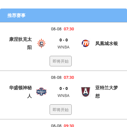
推荐赛事
08-08
07:30
康涅狄克太
0 - 0
凤凰城水银
阳
WNBA
即将开始
08-08
07:30
华盛顿神秘
亚特兰大梦
0 - 0
人
WNBA
想
即将开始
08-08
09:30