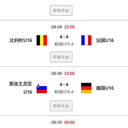
即将开始
08-08
23:00
0 - 0
比利时U16
法国U16
欧锦U16 A
即将开始
08-08
23:00
斯洛文尼亚
0 - 0
德国U16
U16
欧锦U16 A
即将开始
08-09
00:00