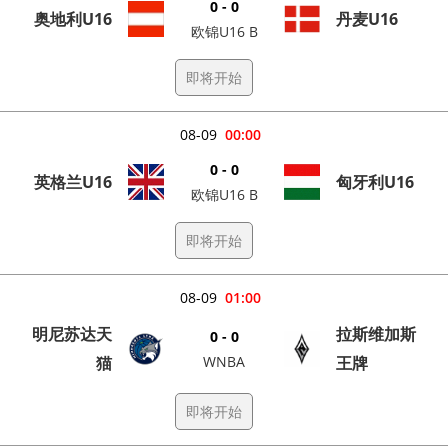
0 - 0
奥地利U16
丹麦U16
欧锦U16 B
即将开始
08-09
00:00
0 - 0
英格兰U16
匈牙利U16
欧锦U16 B
即将开始
08-09
01:00
明尼苏达天
拉斯维加斯
0 - 0
猫
WNBA
王牌
即将开始