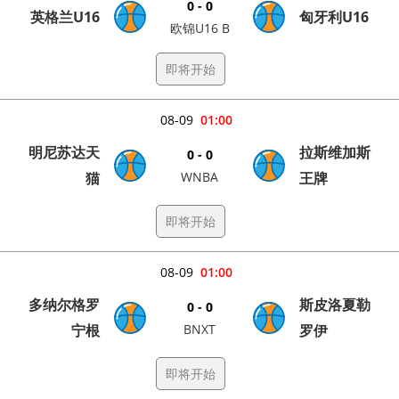
0 - 0
英格兰U16
匈牙利U16
欧锦U16 B
即将开始
08-09
01:00
明尼苏达天
拉斯维加斯
0 - 0
猫
WNBA
王牌
即将开始
08-09
01:00
多纳尔格罗
斯皮洛夏勒
0 - 0
宁根
BNXT
罗伊
即将开始