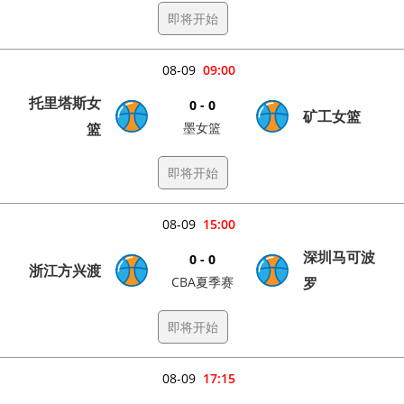
即将开始
08-09
09:00
托里塔斯女
0 - 0
矿工女篮
篮
墨女篮
即将开始
08-09
15:00
深圳马可波
0 - 0
浙江方兴渡
CBA夏季赛
罗
即将开始
08-09
17:15