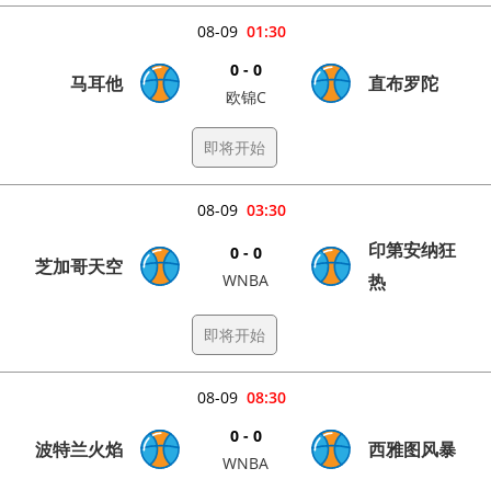
08-09
01:30
0 - 0
马耳他
直布罗陀
欧锦C
即将开始
08-09
03:30
印第安纳狂
0 - 0
芝加哥天空
WNBA
热
即将开始
08-09
08:30
0 - 0
波特兰火焰
西雅图风暴
WNBA