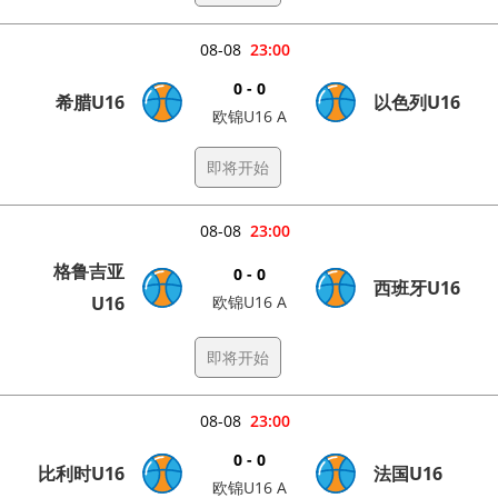
08-08
23:00
0 - 0
希腊U16
以色列U16
欧锦U16 A
即将开始
08-08
23:00
格鲁吉亚
0 - 0
西班牙U16
U16
欧锦U16 A
即将开始
08-08
23:00
0 - 0
比利时U16
法国U16
欧锦U16 A