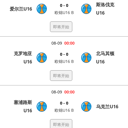
斯洛伐克
0 - 0
爱尔兰U16
欧锦U16 B
U16
即将开始
08-09
00:00
克罗地亚
北马其顿
0 - 0
U16
欧锦U16 B
U16
即将开始
08-09
00:00
塞浦路斯
0 - 0
乌克兰U16
U16
欧锦U16 B
即将开始