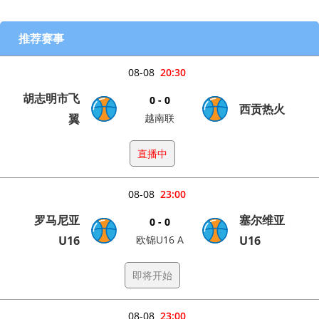
推荐赛事
08-08
20:30
胡志明市飞
0 - 0
西贡热火
翼
越南联
直播中
08-08
23:00
罗马尼亚
塞尔维亚
0 - 0
U16
欧锦U16 A
U16
即将开始
08-08
23:00