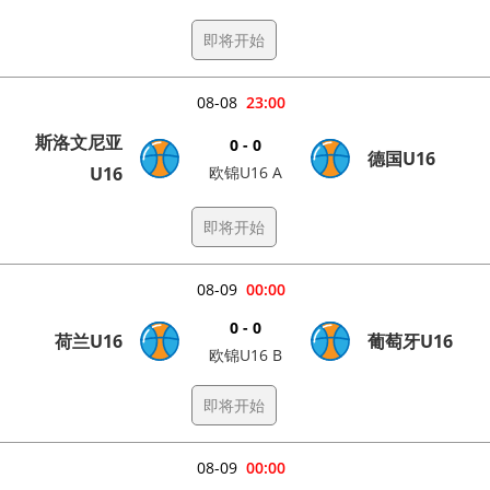
即将开始
08-08
23:00
斯洛文尼亚
0 - 0
德国U16
U16
欧锦U16 A
即将开始
08-09
00:00
0 - 0
荷兰U16
葡萄牙U16
欧锦U16 B
即将开始
08-09
00:00