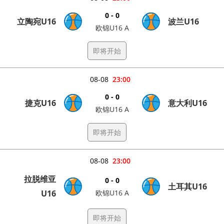
0 - 0
立陶宛U16
波兰U16
欧锦U16 A
即将开始
08-08
23:00
0 - 0
捷克U16
意大利U16
欧锦U16 A
即将开始
08-08
23:00
拉脱维亚
0 - 0
土耳其U16
U16
欧锦U16 A
即将开始