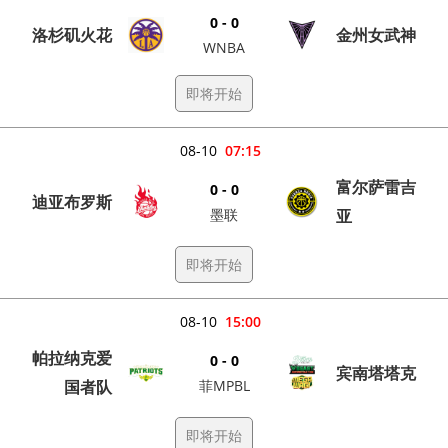
0 - 0
洛杉矶火花
金州女武神
WNBA
即将开始
08-10
07:15
富尔萨雷吉
0 - 0
迪亚布罗斯
墨联
亚
即将开始
08-10
15:00
帕拉纳克爱
0 - 0
宾南塔塔克
国者队
菲MPBL
即将开始