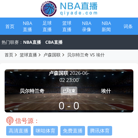
足球
篮球
NBA
NBA
NBA
首页
词条
直播
录像
新闻
直播
直播
热门联赛：
NBA直播
CBA直播
首页
篮球直播
卢森国联
贝尔特兰奇 VS 埃什
卢森国联
2026-06-
02 23:00
贝尔特兰奇
埃什
已结束
0 - 0
信号源：
高清直播
咪咕体育
免费直播
腾讯体育