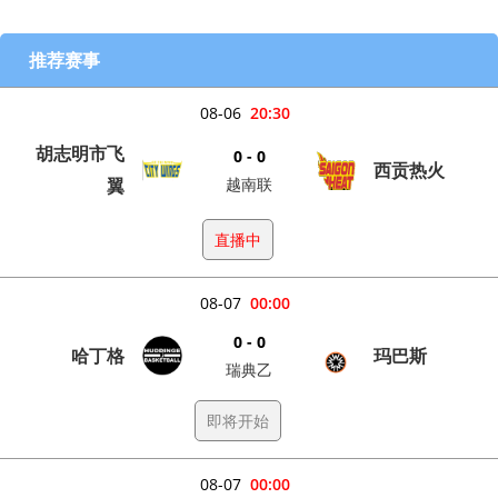
推荐赛事
08-06
20:30
胡志明市飞
0 - 0
西贡热火
翼
越南联
直播中
08-07
00:00
0 - 0
哈丁格
玛巴斯
瑞典乙
即将开始
08-07
00:00