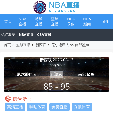
足球
篮球
NBA
NBA
NBA
首页
词条
直播
录像
新闻
直播
直播
热门联赛：
NBA直播
CBA直播
首页
篮球直播
新西联
尼尔逊巨人 VS 南部鲨鱼
新西联
2026-06-13
09:30
尼尔逊巨人
南部鲨鱼
已结束
85 - 95
信号源：
高清直播
咪咕体育
免费直播
腾讯体育