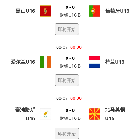
0 - 0
黑山U16
葡萄牙U16
欧锦U16 B
即将开始
08-07
00:00
0 - 0
爱尔兰U16
荷兰U16
欧锦U16 B
即将开始
08-07
00:00
塞浦路斯
北马其顿
0 - 0
U16
欧锦U16 B
U16
即将开始