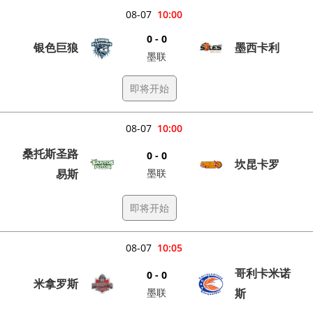
08-07
10:00
0 - 0
银色巨狼
墨西卡利
墨联
即将开始
08-07
10:00
桑托斯圣路
0 - 0
坎昆卡罗
易斯
墨联
即将开始
08-07
10:05
哥利卡米诺
0 - 0
米拿罗斯
墨联
斯