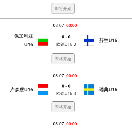
即将开始
08-07
00:00
保加利亚
0 - 0
芬兰U16
U16
欧锦U16 B
即将开始
08-07
00:00
0 - 0
卢森堡U16
瑞典U16
欧锦U16 B
即将开始
08-07
00:00