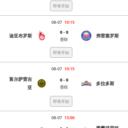
即将开始
08-07
10:15
0 - 0
迪亚布罗斯
弗雷塞罗斯
墨联
即将开始
08-07
10:15
富尔萨雷吉
0 - 0
多拉多斯
亚
墨联
即将开始
08-07
13:00