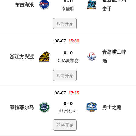
素攀武里狙
0 - 0
布吉海浪
泰篮联
击手
即将开始
08-07
15:00
青岛崂山啤
0 - 0
浙江方兴渡
CBA夏季赛
酒
即将开始
08-07
17:15
0 - 0
泰拉菲尔马
勇士之路
菲州长杯
即将开始