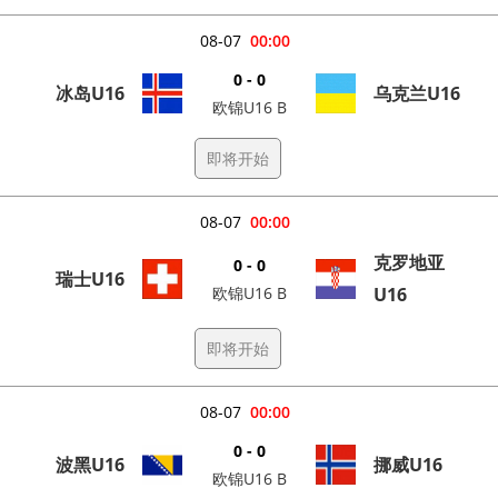
08-07
00:00
0 - 0
冰岛U16
乌克兰U16
欧锦U16 B
即将开始
08-07
00:00
克罗地亚
0 - 0
瑞士U16
欧锦U16 B
U16
即将开始
08-07
00:00
0 - 0
波黑U16
挪威U16
欧锦U16 B