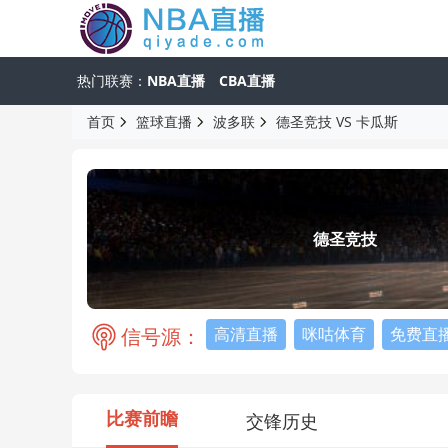
热门联赛：
NBA直播
CBA直播
首页
篮球直播
波多联
德圣竞技 VS 卡瓜斯
德圣竞技
信号源：
高清直播
咪咕体育
免费直
比赛前瞻
交锋历史