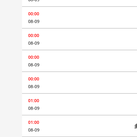
00:00
08-09
00:00
08-09
00:00
08-09
00:00
08-09
01:00
08-09
01:00
08-09