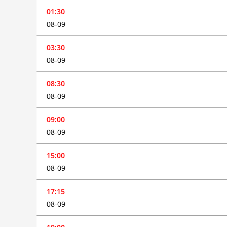
01:30
08-09
03:30
08-09
08:30
08-09
09:00
08-09
15:00
08-09
17:15
08-09