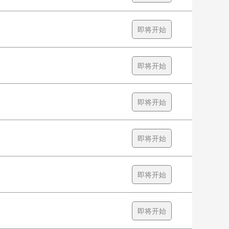
即将开始
即将开始
即将开始
即将开始
即将开始
即将开始