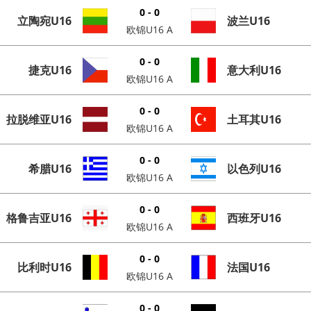
0 - 0
立陶宛U16
波兰U16
欧锦U16 A
0 - 0
捷克U16
意大利U16
欧锦U16 A
0 - 0
拉脱维亚U16
土耳其U16
欧锦U16 A
0 - 0
希腊U16
以色列U16
欧锦U16 A
0 - 0
格鲁吉亚U16
西班牙U16
欧锦U16 A
0 - 0
比利时U16
法国U16
欧锦U16 A
0 - 0