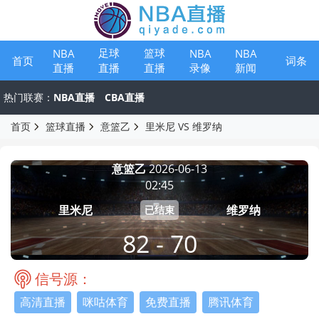
足球
篮球
NBA
NBA
NBA
首页
词条
直播
录像
新闻
直播
直播
热门联赛：
NBA直播
CBA直播
首页
篮球直播
意篮乙
里米尼 VS 维罗纳
意篮乙
2026-06-13
02:45
里米尼
维罗纳
已结束
82 - 70
信号源：
高清直播
咪咕体育
免费直播
腾讯体育