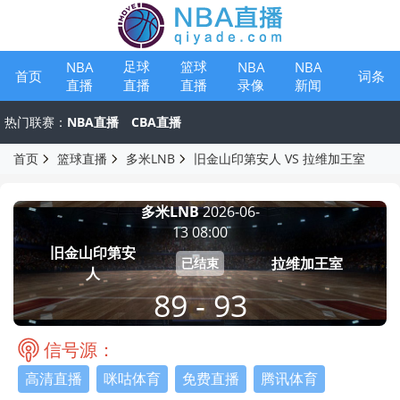
足球
篮球
NBA
NBA
NBA
首页
词条
直播
录像
新闻
直播
直播
热门联赛：
NBA直播
CBA直播
首页
篮球直播
多米LNB
旧金山印第安人 VS 拉维加王室
多米LNB
2026-06-
13 08:00
旧金山印第安
拉维加王室
已结束
人
89 - 93
信号源：
高清直播
咪咕体育
免费直播
腾讯体育