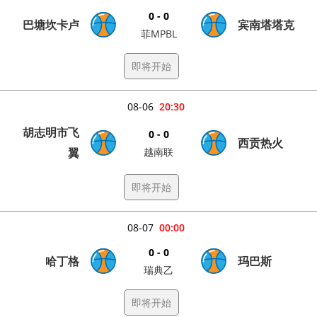
0 - 0
巴塘坎卡卢
宾南塔塔克
菲MPBL
即将开始
08-06
20:30
胡志明市飞
0 - 0
西贡热火
翼
越南联
即将开始
08-07
00:00
0 - 0
哈丁格
玛巴斯
瑞典乙
即将开始