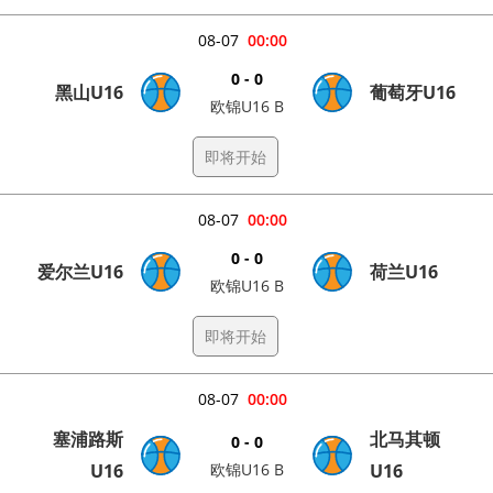
08-07
00:00
0 - 0
黑山U16
葡萄牙U16
欧锦U16 B
即将开始
08-07
00:00
0 - 0
爱尔兰U16
荷兰U16
欧锦U16 B
即将开始
08-07
00:00
塞浦路斯
北马其顿
0 - 0
U16
欧锦U16 B
U16