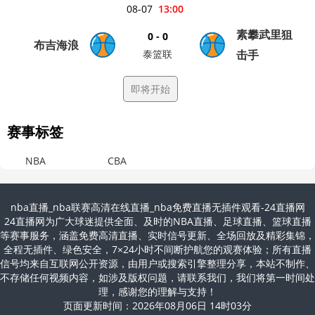
08-07
13:00
素攀武里狙
0 - 0
布吉海浪
泰篮联
击手
即将开始
赛事标签
NBA
CBA
nba直播_nba联赛高清在线直播_nba免费直播无插件观看-24直播网
24直播网为广大球迷提供全面、及时的NBA直播、足球直播、篮球直播
等赛事服务，涵盖免费高清直播、实时信号更新、全场回放及精彩集锦，
全程无插件、绿色安全，7×24小时不间断护航您的观赛体验；所有直播
信号均来自互联网公开资源，由用户或搜索引擎整理分享，本站不制作、
不存储任何视频内容，如涉及版权问题，请联系我们，我们将第一时间处
理，感谢您的理解与支持！
页面更新时间：2026年08月06日 14时03分