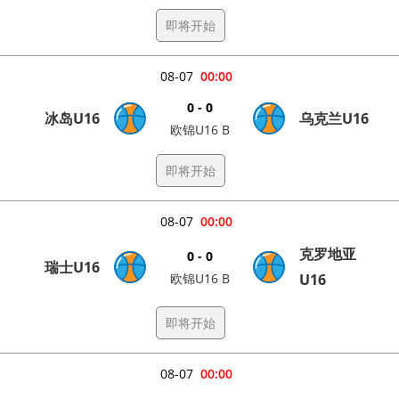
即将开始
08-07
00:00
0 - 0
冰岛U16
乌克兰U16
欧锦U16 B
即将开始
08-07
00:00
克罗地亚
0 - 0
瑞士U16
欧锦U16 B
U16
即将开始
08-07
00:00