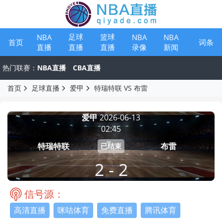
足球
篮球
NBA
NBA
NBA
首页
词条
直播
录像
新闻
直播
直播
热门联赛：
NBA直播
CBA直播
首页
足球直播
爱甲
特瑞特联 VS 布雷
爱甲
2026-06-13
02:45
特瑞特联
布雷
已结束
2 - 2
信号源：
高清直播
咪咕体育
免费直播
腾讯体育