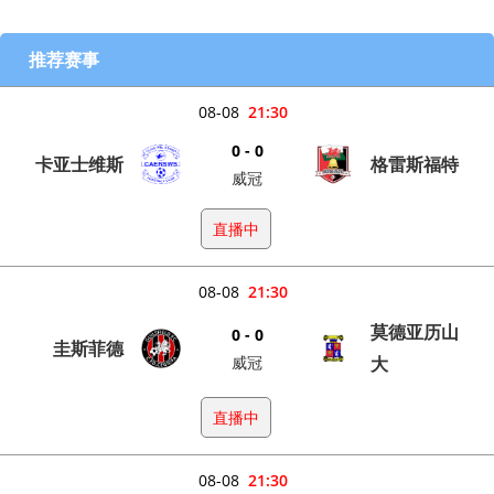
推荐赛事
08-08
21:30
0 - 0
卡亚士维斯
格雷斯福特
威冠
直播中
08-08
21:30
莫德亚历山
0 - 0
圭斯菲德
威冠
大
直播中
08-08
21:30