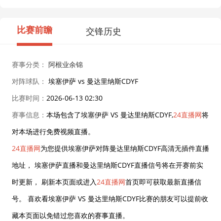
比赛前瞻
交锋历史
赛事分类：
阿根业余锦
对阵球队：
埃塞伊萨 vs 曼达里纳斯CDYF
比赛时间：
2026-06-13 02:30
赛事信息：
本场包含了埃塞伊萨 VS 曼达里纳斯CDYF,
24直播网
将
对本场进行免费视频直播。
24直播网
为您提供埃塞伊萨对阵曼达里纳斯CDYF高清无插件直播
地址， 埃塞伊萨直播和曼达里纳斯CDYF直播信号将在开赛前实
时更新， 刷新本页面或进入
24直播网
首页即可获取最新直播信
号。 喜欢看埃塞伊萨 VS 曼达里纳斯CDYF比赛的朋友可以提前收
藏本页面以免错过您喜欢的赛事直播。