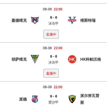
08-08
22:00
0 - 0
嘉德维克
维斯特瑞
冰岛甲
直播中
08-08
22:00
0 - 0
胡萨维克
HK科帕沃格
冰岛甲
直播中
08-08
22:00
派尔努瓦普
0 - 0
派德
爱沙甲
斯