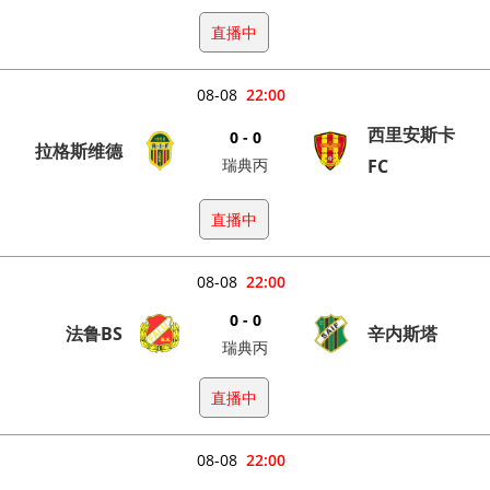
直播中
08-08
22:00
西里安斯卡
0 - 0
拉格斯维德
瑞典丙
FC
直播中
08-08
22:00
0 - 0
法鲁BS
辛内斯塔
瑞典丙
直播中
08-08
22:00